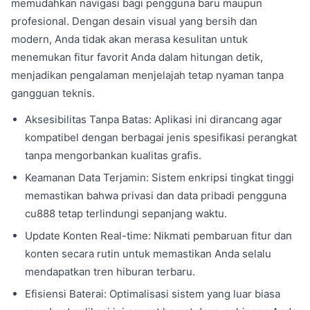
memudahkan navigasi bagi pengguna baru maupun
profesional. Dengan desain visual yang bersih dan
modern, Anda tidak akan merasa kesulitan untuk
menemukan fitur favorit Anda dalam hitungan detik,
menjadikan pengalaman menjelajah tetap nyaman tanpa
gangguan teknis.
Aksesibilitas Tanpa Batas: Aplikasi ini dirancang agar
kompatibel dengan berbagai jenis spesifikasi perangkat
tanpa mengorbankan kualitas grafis.
Keamanan Data Terjamin: Sistem enkripsi tingkat tinggi
memastikan bahwa privasi dan data pribadi pengguna
cu888 tetap terlindungi sepanjang waktu.
Update Konten Real-time: Nikmati pembaruan fitur dan
konten secara rutin untuk memastikan Anda selalu
mendapatkan tren hiburan terbaru.
Efisiensi Baterai: Optimalisasi sistem yang luar biasa