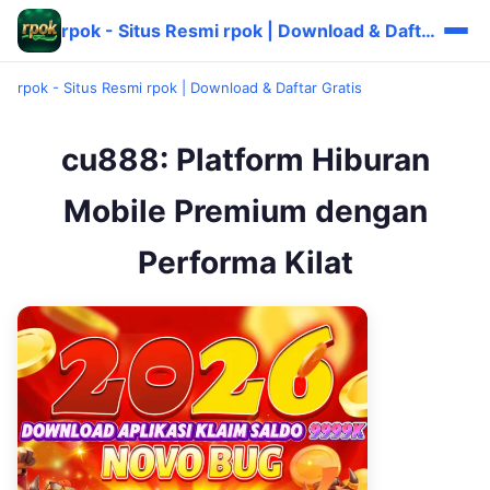
rpok - Situs Resmi rpok | Download & Daftar Gratis
rpok - Situs Resmi rpok | Download & Daftar Gratis
cu888: Platform Hiburan
Mobile Premium dengan
Performa Kilat