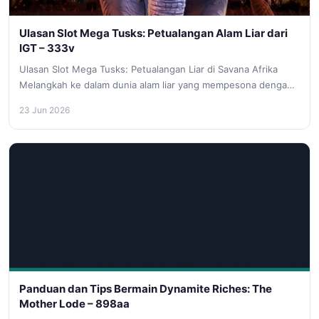
Ulasan Slot Mega Tusks: Petualangan Alam Liar dari
IGT – 333v
Ulasan Slot Mega Tusks: Petualangan Liar di Savana Afrika
Melangkah ke dalam dunia alam liar yang mempesona dengan
Mega Tusks,...
23 Jun 2026
Panduan dan Tips Bermain Dynamite Riches: The
Mother Lode – 898aa