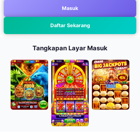
Masuk
Daftar Sekarang
Tangkapan Layar Masuk