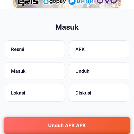
Masuk
Resmi
APK
Masuk
Unduh
Lokasi
Diskusi
Unduh APK APK