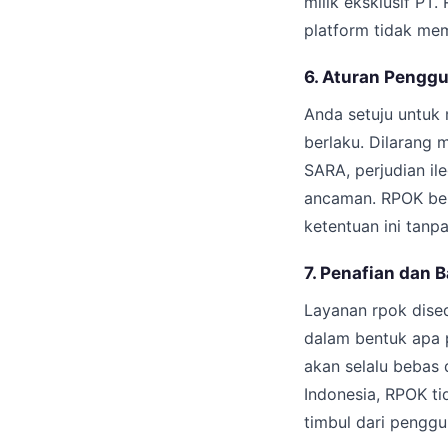
milik eksklusif PT
platform tidak mem
6. Aturan Pengg
Anda setuju untuk
berlaku. Dilarang
SARA, perjudian ile
ancaman. RPOK be
ketentuan ini tanp
7. Penafian dan
Layanan rpok dise
dalam bentuk apa 
akan selalu bebas 
Indonesia, RPOK ti
timbul dari pengg