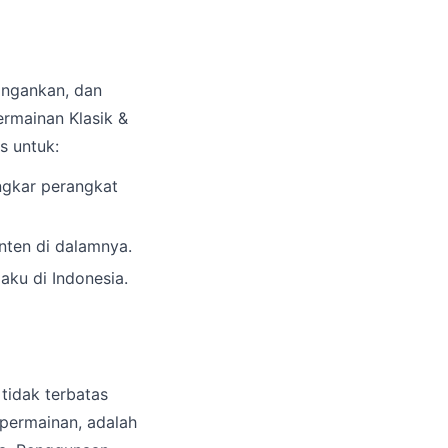
angankan, dan
rmainan Klasik &
s untuk:
ngkar perangkat
nten di dalamnya.
aku di Indonesia.
tidak terbatas
 permainan, adalah