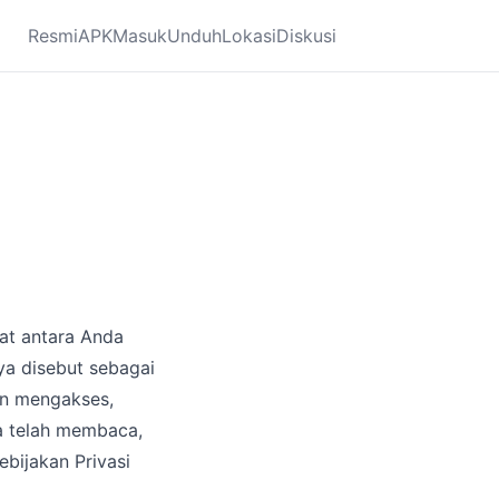
Resmi
APK
Masuk
Unduh
Lokasi
Diskusi
at antara Anda
ya disebut sebagai
an mengakses,
 telah membaca,
ebijakan Privasi