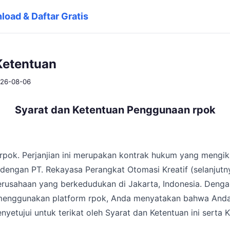
load & Daftar Gratis
Ketentuan
2026-08-06
Syarat dan Ketentuan Penggunaan rpok
rpok. Perjanjian ini merupakan kontrak hukum yang mengik
dengan PT. Rekayasa Perangkat Otomasi Kreatif (selanjutn
erusahaan yang berkedudukan di Jakarta, Indonesia. Deng
menggunakan platform rpok, Anda menyatakan bahwa Anda
etujui untuk terikat oleh Syarat dan Ketentuan ini serta K