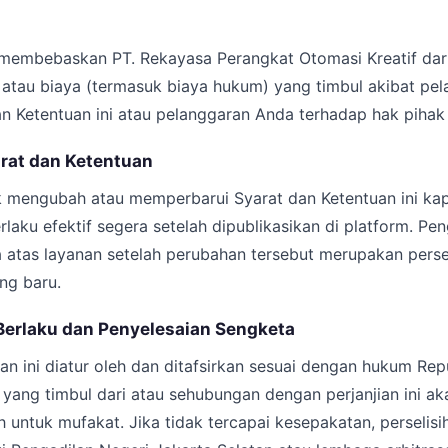
 membebaskan PT. Rekayasa Perangkat Otomasi Kreatif dari
, atau biaya (termasuk biaya hukum) yang timbul akibat pe
n Ketentuan ini atau pelanggaran Anda terhadap hak pihak 
rat dan Ketentuan
 mengubah atau memperbarui Syarat dan Ketentuan ini kap
laku efektif segera setelah dipublikasikan di platform. P
a atas layanan setelah perubahan tersebut merupakan pers
ng baru.
Berlaku dan Penyelesaian Sengketa
an ini diatur oleh dan ditafsirkan sesuai dengan hukum Repu
n yang timbul dari atau sehubungan dengan perjanjian ini ak
untuk mufakat. Jika tidak tercapai kesepakatan, perselisi