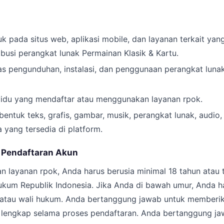
k pada situs web, aplikasi mobile, dan layanan terkait yan
ibusi perangkat lunak Permainan Klasik & Kartu.
tas pengunduhan, instalasi, dan penggunaan perangkat luna
vidu yang mendaftar atau menggunakan layanan rpok.
entuk teks, grafis, gambar, musik, perangkat lunak, audio,
a yang tersedia di platform.
n Pendaftaran Akun
 layanan rpok, Anda harus berusia minimal 18 tahun atau 
kum Republik Indonesia. Jika Anda di bawah umur, Anda 
ua atau wali hukum. Anda bertanggung jawab untuk memberi
an lengkap selama proses pendaftaran. Anda bertanggung j