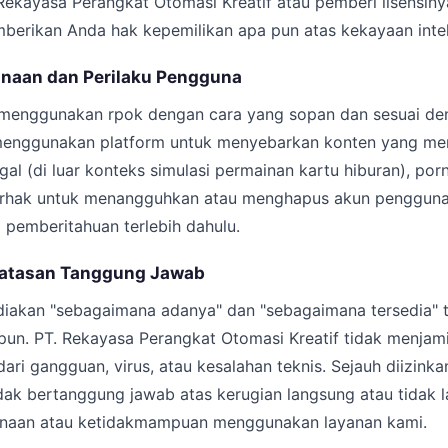
. Rekayasa Perangkat Otomasi Kreatif atau pemberi lisensin
berikan Anda hak kepemilikan apa pun atas kekayaan intel
unaan dan Perilaku Pengguna
 menggunakan rpok dengan cara yang sopan dan sesuai d
 menggunakan platform untuk menyebarkan konten yang m
gal (di luar konteks simulasi permainan kartu hiburan), porn
rhak untuk menangguhkan atau menghapus akun pengguna
a pemberitahuan terlebih dahulu.
 Batasan Tanggung Jawab
diakan "sebagaimana adanya" dan "sebagaimana tersedia" 
pun. PT. Rekayasa Perangkat Otomasi Kreatif tidak menjam
dari gangguan, virus, atau kesalahan teknis. Sejauh diizink
dak bertanggung jawab atas kerugian langsung atau tidak 
unaan atau ketidakmampuan menggunakan layanan kami.