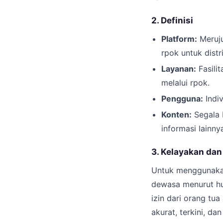
2. Definisi
Platform:
Meruju
rpok untuk distr
Layanan:
Fasili
melalui rpok.
Pengguna:
Indi
Konten:
Segala b
informasi lainny
3. Kelayakan da
Untuk menggunakan
dewasa menurut hu
izin dari orang t
akurat, terkini, d