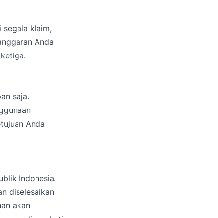
 segala klaim,
langgaran Anda
ketiga.
an saja.
enggunaan
etujuan Anda
blik Indonesia.
an diselesaikan
han akan