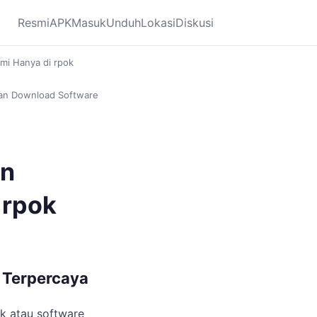
Resmi
APK
Masuk
Unduh
Lokasi
Diskusi
i Hanya di rpok
n Download Software
an
 rpok
 Terpercaya
ak atau software