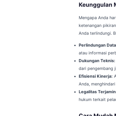
Keunggulan 
Mengapa Anda har
ketenangan pikira
Anda terlindungi.
Perlindungan Data 
atau informasi pe
Dukungan Teknis:
dari pengembang ji
Efisiensi Kinerja:
A
Anda, menghindari 
Legalitas Terjamin
hukum terkait pela
Cara Mudah 