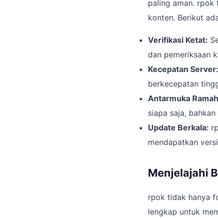
paling aman. rpok
konten. Berikut ad
Verifikasi Ketat:
Se
dan pemeriksaan k
Kecepatan Server
berkecepatan tingg
Antarmuka Ramah
siapa saja, bahka
Update Berkala:
rp
mendapatkan versi 
Menjelajahi B
rpok tidak hanya f
lengkap untuk meme