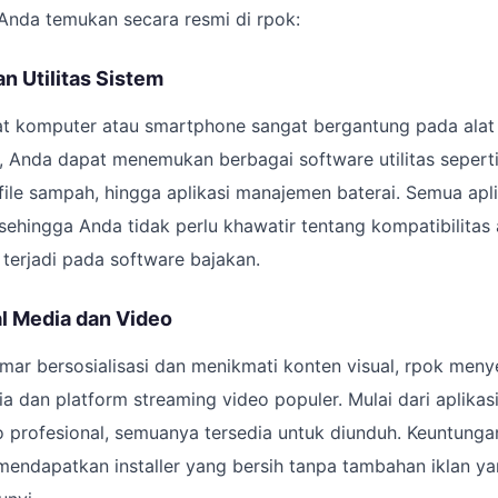
Anda temukan secara resmi di rpok:
dan Utilitas Sistem
t komputer atau smartphone sangat bergantung pada ala
, Anda dapat menemukan berbagai software utilitas sepert
file sampah, hingga aplikasi manajemen baterai. Semua aplik
 sehingga Anda tidak perlu khawatir tentang kompatibilitas
 terjadi pada software bajakan.
al Media dan Video
ar bersosialisasi dan menikmati konten visual, rpok meny
ia dan platform streaming video populer. Mulai dari aplikas
o profesional, semuanya tersedia untuk diunduh. Keuntung
mendapatkan installer yang bersih tanpa tambahan iklan 