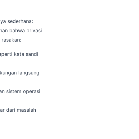
ya sederhana:
nan bahwa privasi
 rasakan:
perti kata sandi
ukungan langsung
an sistem operasi
r dari masalah