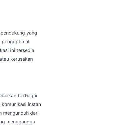
t pendukung yang
i pengoptimal
asi ini tersedia
 atau kerusakan
ediakan berbagai
i komunikasi instan
an mengunduh dari
yang mengganggu