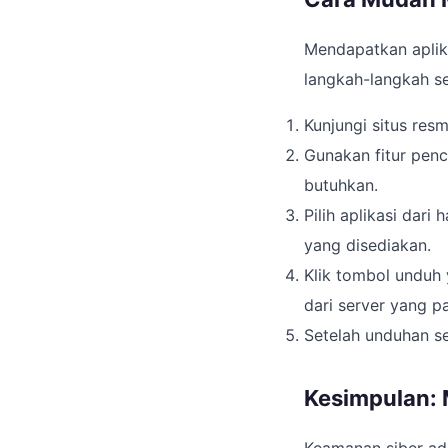
Mendapatkan aplika
langkah-langkah se
Kunjungi situs res
Gunakan fitur pen
butuhkan.
Pilih aplikasi dar
yang disediakan.
Klik tombol unduh 
dari server yang pa
Setelah unduhan se
Kesimpulan: 