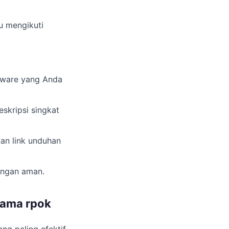
u mengikuti
ftware yang Anda
eskripsi singkat
an link unduhan
dengan aman.
sama rpok