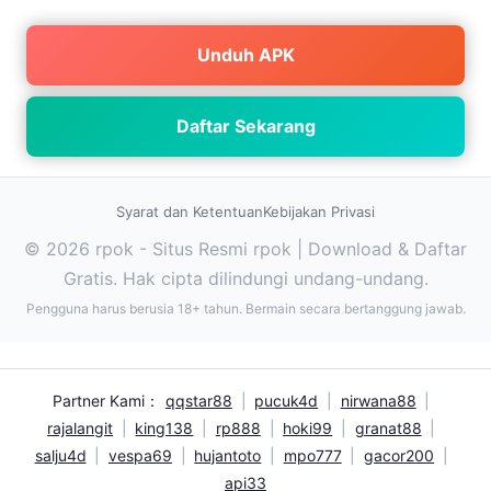
Unduh APK
Daftar Sekarang
Syarat dan Ketentuan
Kebijakan Privasi
© 2026 rpok - Situs Resmi rpok | Download & Daftar
Gratis. Hak cipta dilindungi undang-undang.
Pengguna harus berusia 18+ tahun. Bermain secara bertanggung jawab.
Partner Kami：
qqstar88
|
pucuk4d
|
nirwana88
|
rajalangit
|
king138
|
rp888
|
hoki99
|
granat88
|
salju4d
|
vespa69
|
hujantoto
|
mpo777
|
gacor200
|
api33