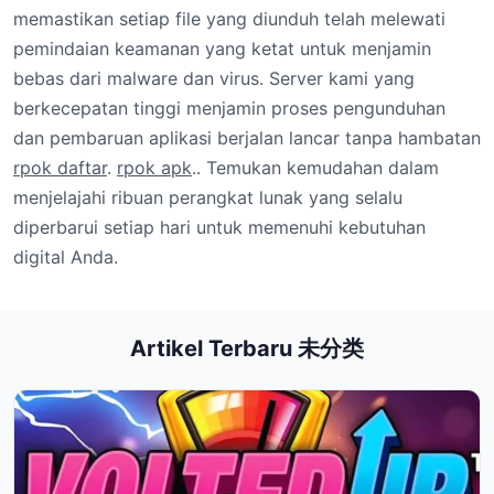
memastikan setiap file yang diunduh telah melewati
pemindaian keamanan yang ketat untuk menjamin
bebas dari malware dan virus. Server kami yang
berkecepatan tinggi menjamin proses pengunduhan
dan pembaruan aplikasi berjalan lancar tanpa hambatan
rpok daftar
.
rpok apk
.. Temukan kemudahan dalam
menjelajahi ribuan perangkat lunak yang selalu
diperbarui setiap hari untuk memenuhi kebutuhan
digital Anda.
Artikel Terbaru 未分类